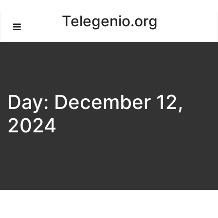
Skip
Telegenio.org
to
content
Day:
December 12,
2024