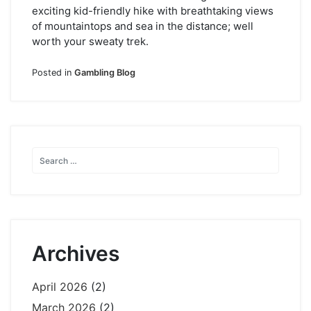
exciting kid-friendly hike with breathtaking views
of mountaintops and sea in the distance; well
worth your sweaty trek.
Posted in
Gambling Blog
Archives
April 2026
(2)
March 2026
(2)