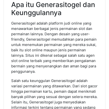
Apa itu Generasitogel dan
d
u
Keunggulannya
a
n
Generasitogel adalah platform judi online yang
L
e
menawarkan berbagai jenis permainan slot dan
n
permainan lainnya. Dengan desain yang user-
g
friendly, Generasitogel memudahkan para pemain
k
untuk menemukan permainan yang mereka sukai,
a
baik itu slot online maupun jenis permainan
p
lainnya. Situs ini dikenal sebagai salah satu agen
u
n
slot online terbaik yang memberikan pengalaman
t
bermain yang menyenangkan dan aman bagi para
u
penggunanya.
k
G
Salah satu keunggulan Generasitogel adalah
e
variasi permainan yang ditawarkan. Dari slot gacor
n
hingga permainan kartu, pemain dapat menikmati
e
banyak pilihan yang sesuai dengan selera mereka.
r
a
Selain itu, Generasitogel juga menyediakan
s
informasi terkini tentang permainan yang sedang