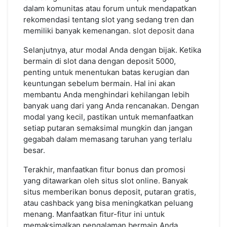
dalam komunitas atau forum untuk mendapatkan
rekomendasi tentang slot yang sedang tren dan
memiliki banyak kemenangan.
slot deposit dana
Selanjutnya, atur modal Anda dengan bijak. Ketika
bermain di slot dana dengan deposit 5000,
penting untuk menentukan batas kerugian dan
keuntungan sebelum bermain. Hal ini akan
membantu Anda menghindari kehilangan lebih
banyak uang dari yang Anda rencanakan. Dengan
modal yang kecil, pastikan untuk memanfaatkan
setiap putaran semaksimal mungkin dan jangan
gegabah dalam memasang taruhan yang terlalu
besar.
Terakhir, manfaatkan fitur bonus dan promosi
yang ditawarkan oleh situs slot online. Banyak
situs memberikan bonus deposit, putaran gratis,
atau cashback yang bisa meningkatkan peluang
menang. Manfaatkan fitur-fitur ini untuk
memaksimalkan pengalaman bermain Anda.