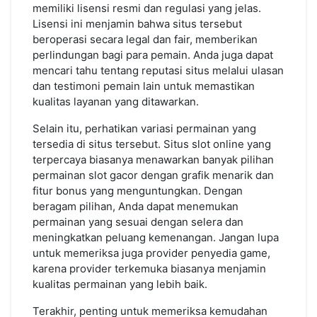
memiliki lisensi resmi dan regulasi yang jelas.
y
Lisensi ini menjamin bahwa situs tersebut
a
!
beroperasi secara legal dan fair, memberikan
perlindungan bagi para pemain. Anda juga dapat
mencari tahu tentang reputasi situs melalui ulasan
dan testimoni pemain lain untuk memastikan
kualitas layanan yang ditawarkan.
Selain itu, perhatikan variasi permainan yang
tersedia di situs tersebut. Situs slot online yang
terpercaya biasanya menawarkan banyak pilihan
permainan slot gacor dengan grafik menarik dan
fitur bonus yang menguntungkan. Dengan
beragam pilihan, Anda dapat menemukan
permainan yang sesuai dengan selera dan
meningkatkan peluang kemenangan. Jangan lupa
untuk memeriksa juga provider penyedia game,
karena provider terkemuka biasanya menjamin
kualitas permainan yang lebih baik.
Terakhir, penting untuk memeriksa kemudahan