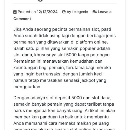
Posted on
12/12/2024
by
telegenio
Leave a
o
Comment
n
M
Jika Anda seorang pecinta permainan slot, pasti
e
Anda sudah tidak asing lagi dengan berbagai jenis
n
permainan yang ditawarkan di platform online.
a
Salah satu pilihan yang semakin populer adalah
n
slot dana, khususnya slot 5000 tanpa potongan.
g
Permainan ini menawarkan kemudahan dan
k
keuntungan bagi pemain, terutama bagi mereka
a
n
yang ingin bertransaksi dengan jumlah kecil
J
namun tetap merasakan sensasi jackpot yang
a
menggiurkan.
c
k
Dengan adanya slot deposit 5000 dan slot dana,
p
semakin banyak pemain yang dapat terlibat tanpa
o
harus mengeluarkan banyak uang. Artikel ini akan
t
memberikan panduan terbaik untuk membantu
d
e
Anda memahami cara memaksimalkan peluang
n
menang melalui situs-situs slot online terpercaya.