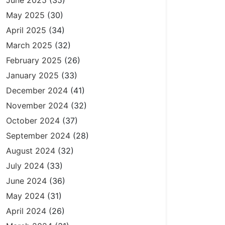
June 2025
(35)
May 2025
(30)
April 2025
(34)
March 2025
(32)
February 2025
(26)
January 2025
(33)
December 2024
(41)
November 2024
(32)
October 2024
(37)
September 2024
(28)
August 2024
(32)
July 2024
(33)
June 2024
(36)
May 2024
(31)
April 2024
(26)