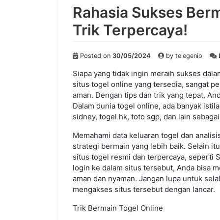
Rahasia Sukses Berma
Trik Terpercaya!
Posted on
30/05/2024
by
telegenio
Siapa yang tidak ingin meraih sukses dal
situs togel online yang tersedia, sangat p
aman. Dengan tips dan trik yang tepat, 
Dalam dunia togel online, ada banyak istil
sidney, togel hk, toto sgp, dan lain sebaga
Memahami data keluaran togel dan analis
strategi bermain yang lebih baik. Selain i
situs togel resmi dan terpercaya, seperti
login ke dalam situs tersebut, Anda bisa 
aman dan nyaman. Jangan lupa untuk selalu
mengakses situs tersebut dengan lancar.
Trik Bermain Togel Online