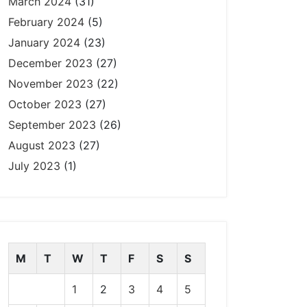
March 2024
(31)
February 2024
(5)
January 2024
(23)
December 2023
(27)
November 2023
(22)
October 2023
(27)
September 2023
(26)
August 2023
(27)
July 2023
(1)
M
T
W
T
F
S
S
1
2
3
4
5