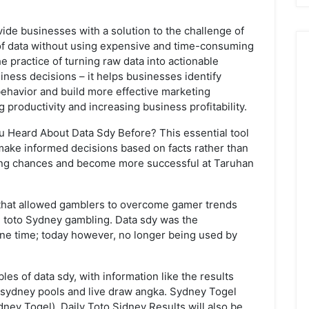
ide businesses with a solution to the challenge of
 of data without using expensive and time-consuming
e practice of turning raw data into actionable
ness decisions – it helps businesses identify
ehavior and build more effective marketing
productivity and increasing business profitability.
 Heard About Data Sdy Before? This essential tool
make informed decisions based on facts rather than
ing chances and become more successful at Taruhan
that allowed gamblers to overcome gamer trends
th toto Sydney gambling. Data sdy was the
 one time; today however, no longer being used by
es of data sdy, with information like the results
p sydney pools and live draw angka. Sydney Togel
dney Togel). Daily Toto Sidney Results will also be